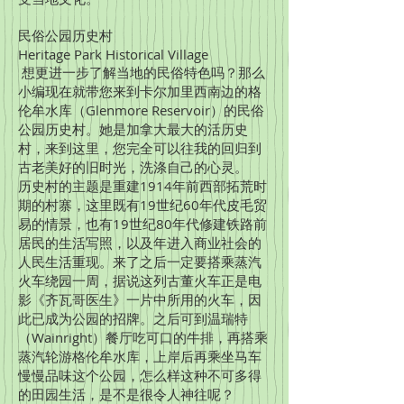
民俗公园历史村
Heritage Park Historical Village
想更进一步了解当地的民俗特色吗？那么
小编现在就带您来到卡尔加里西南边的格
伦牟水库（Glenmore Reservoir）的民俗
公园历史村。她是加拿大最大的活历史
村，来到这里，您完全可以往我的回归到
古老美好的旧时光，洗涤自己的心灵。
历史村的主题是重建1914年前西部拓荒时
期的村寨，这里既有19世纪60年代皮毛贸
易的情景，也有19世纪80年代修建铁路前
居民的生活写照，以及年进入商业社会的
人民生活重现。来了之后一定要搭乘蒸汽
火车绕园一周，据说这列古董火车正是电
影《齐瓦哥医生》一片中所用的火车，因
此已成为公园的招牌。之后可到温瑞特
（Wainright）餐厅吃可口的牛排，再搭乘
蒸汽轮游格伦牟水库，上岸后再乘坐马车
慢慢品味这个公园，怎么样这种不可多得
的田园生活，是不是很令人神往呢？