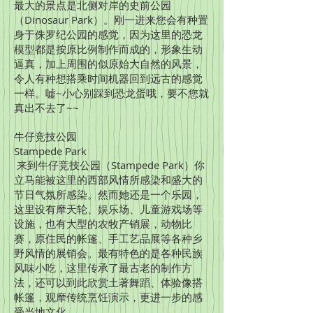
最大的景点是北侧对岸的史前公园
（Dinosaur Park）。刚一进来您会有种置
身于侏罗纪公园的感觉，因为这里的恐龙
模型都是按原比例制作而成的，形象生动
逼真，加上周围的似原始大自然的风景，
令人有种想搭乘时间机器回到远古的感觉
一样。嘘~小心别踩到恐龙蛋哦，要不您就
真出不去了~~
牛仔竞技公园
Stampede Park
来到牛仔竞技公园（Stampede Park）你
立马能被这里的西部风情所感染和盛大的
节日气氛所感染。然而她还是一个乐园，
这里设有摩天轮、娱乐场、儿童游戏场等
设施，也有大型的农牧产销展，动物比
赛，原住民的帐篷、手工艺品展等各种乡
野风情的展销会。最有特色的是各种民族
风味小吃，这里传承了最古老的制作方
法，还可以到此欣赏土著舞蹈、体验像搭
帐篷，观摩传统烹饪演示，更进一步的感
受当地文化。