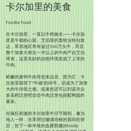
卡尔加里的美食
Foodie Food
在卡尔加里，一直以牛肉驰名——卡尔加
里是牛都的心脏。艾伯塔的畜牧业特别发
达，草原地区养有超过500万头牛，而且
整个加拿大将近一半以上的牛肉产自艾伯
塔省，这里良好的自然环境造就了上等的
牛肉。
鲜嫩的麦饲牛肉等您来品尝。因为它，卡
尔加里获得了“牛城”的绰号，还成为了加拿
大的牛排馆之都。或者您还可以到该市众
多高档汉堡吧尝尝牛肉汉堡包搭配鸭脂炸
薯条。
在疯狂刺激的卡尔加里牛仔节期间，像当
地人一样，在享用过缀满培根的晨间煎饼
后，饮下一杯辛辣的血腥凯撒(Bloody