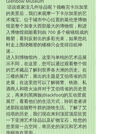
Glenbow Museum
话说谁家没几件珍品呢？领略完卡尔加里
的美景后，我们来观摩一下卡尔加里的艺
术瑰宝。位于城市中心位置的葛伦堡博物
馆是整个加拿大西部最大的博物馆，刚进
入博物馆就能看到由 700 多个棱镜组成的
雕塑，看到反射出的多彩光束，如果您此
时走上围绕雕塑的楼梯只会觉得目眩神
迷…
进入到博物馆内，这里与单纯的艺术品展
示不同，在这里，您可以通过观看整个馆
的艺术藏品了解到世界各大洲的历史。在
三楼的展厅，展出的主题是艾伯塔省的历
史展，在这里您可以了解骑警、铁路、私
酒商人和喷火油井对于艾伯塔省的历史意
义，再来到黑脚族(Blackfoot)的互动景观
展厅，看看他们的生活方式，聆听老者讲
述那段追随野牛群的游牧生活。了解了艾
伯塔的历史，我们现在来到顶层顶层欣赏
一下亚洲艺术珍品以及矿物宝石，给您的
您里留一点空间，将历史的深沉和艺术的
华丽放在里面…