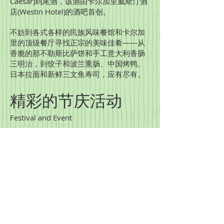
Caesar)鸡尾酒，该酒由卡尔加里威斯汀酒
店(Westin Hotel)的酒吧首创。
不妨到各式各样的民族风味餐馆和卡尔加
里的顶级餐厅寻找正宗的美味佳肴——从
香脆的那不勒斯比萨饼和手工意大利香肠
三明治，到饺子和波兰熏肠、中国烤鸭、
日本拉面和新鲜三文鱼寿司，应有尽有。
精彩的节庆活动
Festival and Event
卡尔加里民谣音乐节
Calgary folk Music Festival
7月22日——25日
在普林斯公园举办的露天音乐节，每年都
会吸引来数以万计的音乐爱好者前来观
看。而且卡尔加里的民谣音乐节除了乐手
们的激情表演，也会奉上世+-界各国的工
艺品供游人参观。