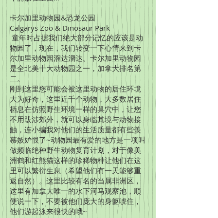
卡尔加里动物园&恐龙公园
Calgarys Zoo & Dinosaur Park
童年时占据我们绝大部分记忆的应该是动
物园了，现在，我们转变一下心情来到卡
尔加里动物园溜达溜达。卡尔加里动物园
是全北美十大动物园之一，加拿大排名第
二。
刚到这里您可能会被这里动物的居住环境
大为好奇，这里近千个动物，大多数居住
栖息在仿照野生环境一样的巢穴中，让您
不用跋涉郊外，就可以身临其境与动物接
触，连小编我对他们的生活质量都有些羡
慕嫉妒恨了~动物园最有爱的地方是一项叫
做频临绝种野生动物复育计划，对于像美
洲鹤和红熊猫这样的珍稀物种让他们在这
里可以繁衍生息（希望他们有一天能够重
返自然）。这里比较有名的当属非洲区，
这里有加拿大唯一的水下河马观察池，顺
便说一下，不要被他们庞大的身躯唬住，
他们游起泳来很快的哦~