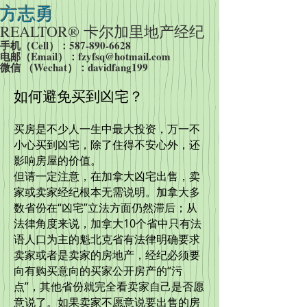
方志勇
REALTOR® 卡尔加里
地产经纪
手机（Cell）：587-890-6628
​电邮（Email）：
fzyfsq@hotmail.com
​微信 （Wechat）：davidfang199
如何避免买到凶宅？
买房是不少人一生中最大投资，万一不
小心买到凶宅，除了住得不安心外，还
影响房屋的价值。
但请一定注意，在加拿大凶宅出售，卖
家或卖家经纪根本无需说明。加拿大多
数省份在“凶宅”立法方面仍然滞后；从
法律角度来说，加拿大10个省中只有法
语人口为主的魁北克省有法律明确要求
卖家或者是卖家的房地产，经纪必须要
向有购买意向的买家公开房产的“污
点”，其他省份就完全看卖家自己是否愿
意说了。如果卖家不愿意说要出售的房