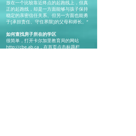
放在一个比较靠近终点的起跑线上，但真
正的起跑线，却是一方面能够与孩子保持
稳定的亲密信任关系、但另一方面也能勇
于[承担责任、守住界限]的父母和师长。”
如何查找房子所在的学区
很简单，打开卡尔加里教育局的网站
http://cbe.ab.ca
，在首页点击标题栏
Schools，在点击 Find a School按钮，在
展开的页面中，输入所要查找房源的地
址，该地址所对应的小学、初中和高中就
会在地图上显示出来。有时不止一所要对
应的小学或初中，这要根据各个学校的学
位来安排了。反过来，找到想要让孩子上
的学校后，也可以查这个学校所对应的社
区。一切都是公开、透明的，这也是我喜
欢加拿大的一大原因。当然，要得到最准
确的学区信息，最可靠的方法是去学校或
者教育局核实。
IB和非IB
IB课程全称为国际预科证书课程